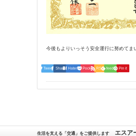
今後もよりいっそう安全運行に努めてま
Tweet
Share
Hatena
Pocket
RSS
feedly
Pin it
エスア
生活を支える「交通」をご提供します